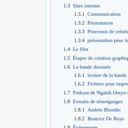
1.3
Sites internet
1.3.1
Communication
1.3.2
Presentation
1.3.3
Processus de créati
1.3.4
présentation pour le
1.4
Le film
1.5
Étapes de création graphi
1.6
La bande dessinée
1.6.1
lecture de la bande
1.6.2
Fichiers pour impre
1.7
Podcast de Ngalah Oreyo s
1.8
Extraits de témoignages
1.8.1
Andrée Blondin
1.8.2
Beatrice De Roys
1.9
Évènements