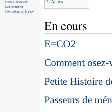
4
Autres
Version imprimable
Lien permanent
Informations sur la page
En cours
E=CO2
Comment osez-v
Petite Histoire d
Passeurs de mé