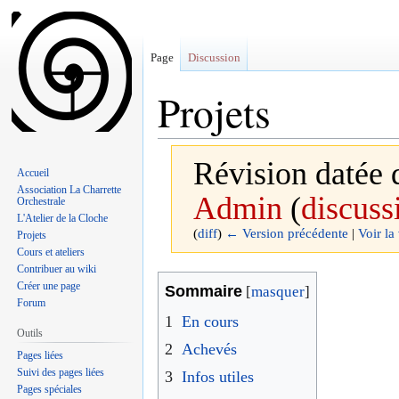
Page
Discussion
Projets
Révision datée d
Accueil
Association La Charrette
Admin
(
discuss
Orchestrale
L'Atelier de la Cloche
(
diff
)
← Version précédente
|
Voir la
Projets
Cours et ateliers
Contribuer au wiki
Aller
Aller
Créer une page
Sommaire
Forum
à
à
1
En cours
la
la
Outils
2
Achevés
Pages liées
navigation
recherche
Suivi des pages liées
3
Infos utiles
Pages spéciales